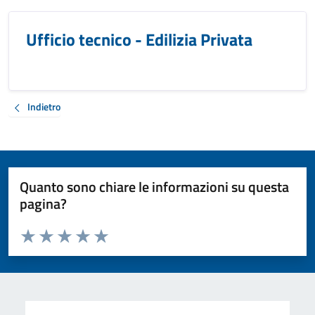
Ufficio tecnico - Edilizia Privata
Indietro
Quanto sono chiare le informazioni su questa
pagina?
Valuta da 1 a 5 stelle la pagina
Valuta 1 stelle su 5
Valuta 2 stelle su 5
Valuta 3 stelle su 5
Valuta 4 stelle su 5
Valuta 5 stelle su 5