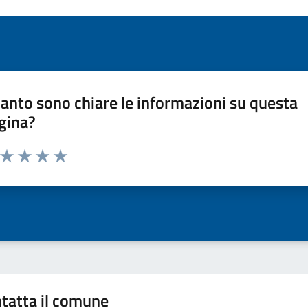
anto sono chiare le informazioni su questa
gina?
a da 1 a 5 stelle la pagina
ta 1 stelle su 5
Valuta 2 stelle su 5
Valuta 3 stelle su 5
Valuta 4 stelle su 5
Valuta 5 stelle su 5
tatta il comune