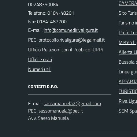
CAMERA 
00248350084
Telefono:
0184-48201
Sito Turis
Fax: 0184-487700
Turismo i
E-mail:
Prefettur
PEC:
Meteo Li
Ufficio Relazioni con il Pubblico (URP)
Allerta L
Uffici e orari
Bussola 
Numeri utili
Linee gu
APPARTA
CONTATTI D.P.O.
TURISTI
Riva Ligu
E-mail:
PEC:
SEM Spaz
Avv. Sasso Manuela