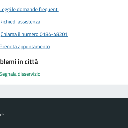
Leggi le domande frequenti
Richiedi assistenza
Chiama il numero 0184-48201
Prenota appuntamento
blemi in città
Segnala disservizio
re