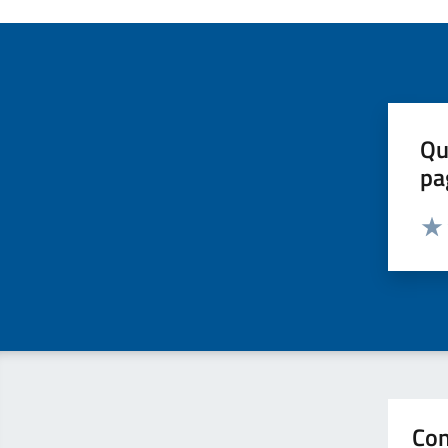
Qu
pa
Valut
Valu
Con