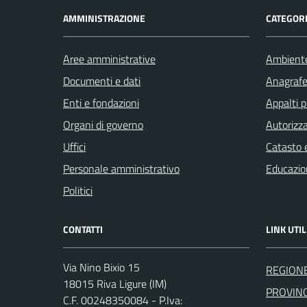
AMMINISTRAZIONE
CATEGORI
Aree amministrative
Ambient
Documenti e dati
Anagrafe 
Enti e fondazioni
Appalti p
Organi di governo
Autorizza
Uffici
Catasto e
Personale amministrativo
Educazio
Politici
CONTATTI
LINK UTIL
Via Nino Bixio 15
REGIONE
18015 Riva Ligure (IM)
PROVINC
C.F. 00248350084 - P.Iva: