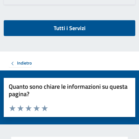
Tutti i Servizi
Indietro
Quanto sono chiare le informazioni su questa
pagina?
Valuta da 1 a 5 stelle la pagina
Valuta 1 stelle su 5
Valuta 2 stelle su 5
Valuta 3 stelle su 5
Valuta 4 stelle su 5
Valuta 5 stelle su 5