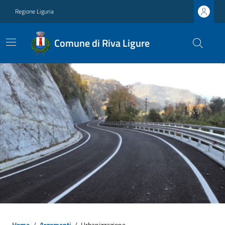
Regione Liguria
Comune di Riva Ligure
Home
/
Argomenti
/
Urbanizzazione