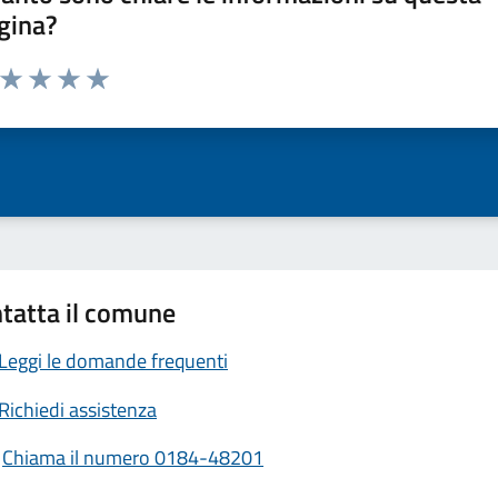
gina?
a da 1 a 5 stelle la pagina
ta 1 stelle su 5
Valuta 2 stelle su 5
Valuta 3 stelle su 5
Valuta 4 stelle su 5
Valuta 5 stelle su 5
tatta il comune
Leggi le domande frequenti
Richiedi assistenza
Chiama il numero 0184-48201