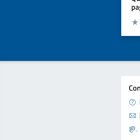
pa
Valut
Valu
Con