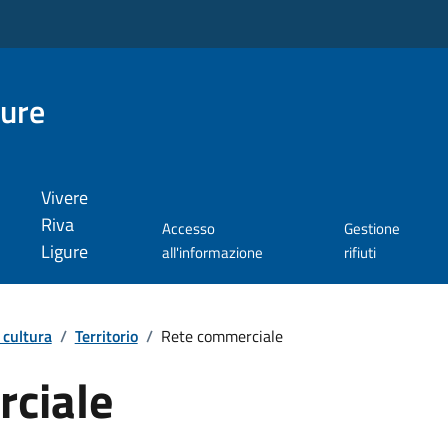
gure
Vivere
Riva
Accesso
Gestione
Ligure
all'informazione
rifiuti
 cultura
/
Territorio
/
Rete commerciale
ciale