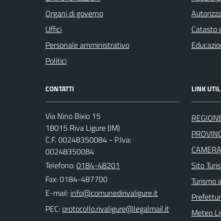
Organi di governo
Autorizza
Uffici
Catasto e
Personale amministrativo
Educazio
Politici
CONTATTI
LINK UTIL
Via Nino Bixio 15
REGIONE
18015 Riva Ligure (IM)
PROVINC
C.F. 00248350084 - P.Iva:
CAMERA 
00248350084
Telefono:
0184-48201
Sito Turis
Fax: 0184-487700
Turismo i
E-mail:
Prefettur
PEC:
Meteo Li