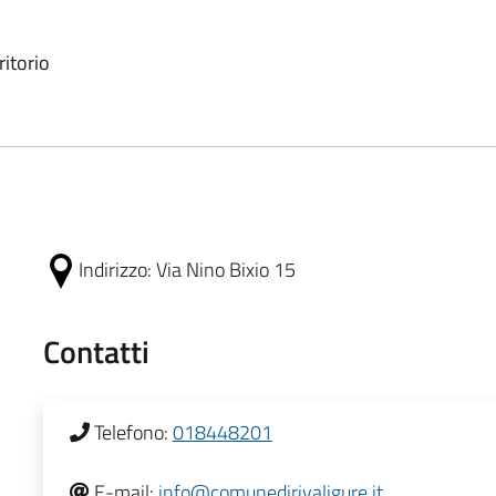
ritorio
Indirizzo:
Via Nino Bixio 15
Contatti
Telefono:
018448201
E-mail:
info@comunedirivaligure.it