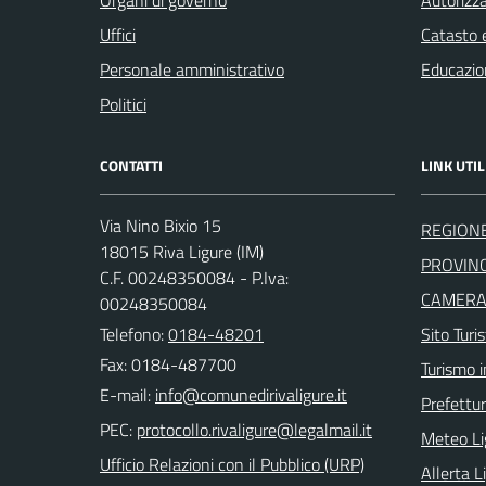
Organi di governo
Autorizza
Uffici
Catasto e
Personale amministrativo
Educazio
Politici
CONTATTI
LINK UTIL
Via Nino Bixio 15
REGIONE
18015 Riva Ligure (IM)
PROVINC
C.F. 00248350084 - P.Iva:
CAMERA 
00248350084
Telefono:
0184-48201
Sito Turis
Fax: 0184-487700
Turismo i
E-mail:
Prefettur
PEC:
Meteo Li
Ufficio Relazioni con il Pubblico (URP)
Allerta L