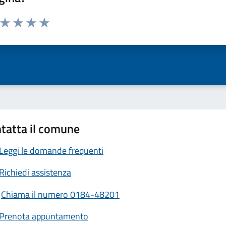
a da 1 a 5 stelle la pagina
ta 1 stelle su 5
Valuta 2 stelle su 5
Valuta 3 stelle su 5
Valuta 4 stelle su 5
Valuta 5 stelle su 5
tatta il comune
Leggi le domande frequenti
Richiedi assistenza
Chiama il numero 0184-48201
Prenota appuntamento