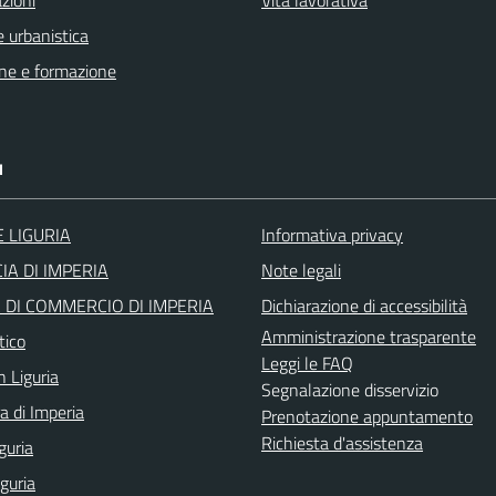
zioni
Vita lavorativa
 urbanistica
ne e formazione
I
 LIGURIA
Informativa privacy
IA DI IMPERIA
Note legali
DI COMMERCIO DI IMPERIA
Dichiarazione di accessibilità
Amministrazione trasparente
tico
Leggi le FAQ
n Liguria
Segnalazione disservizio
a di Imperia
Prenotazione appuntamento
Richiesta d'assistenza
guria
iguria