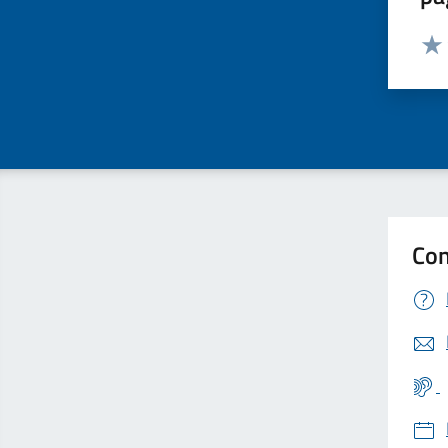
Valut
Valu
Con