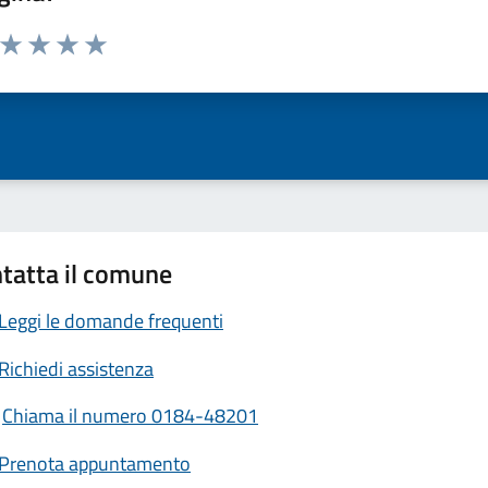
a da 1 a 5 stelle la pagina
ta 1 stelle su 5
Valuta 2 stelle su 5
Valuta 3 stelle su 5
Valuta 4 stelle su 5
Valuta 5 stelle su 5
tatta il comune
Leggi le domande frequenti
Richiedi assistenza
Chiama il numero 0184-48201
Prenota appuntamento