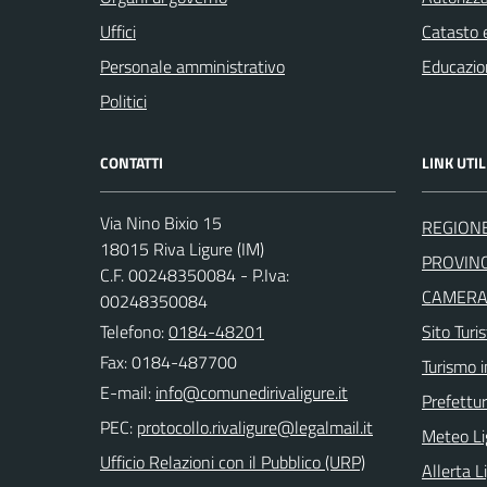
Uffici
Catasto e
Personale amministrativo
Educazio
Politici
CONTATTI
LINK UTIL
Via Nino Bixio 15
REGIONE
18015 Riva Ligure (IM)
PROVINC
C.F. 00248350084 - P.Iva:
CAMERA 
00248350084
Telefono:
0184-48201
Sito Turis
Fax: 0184-487700
Turismo i
E-mail:
Prefettur
PEC:
Meteo Li
Ufficio Relazioni con il Pubblico (URP)
Allerta L