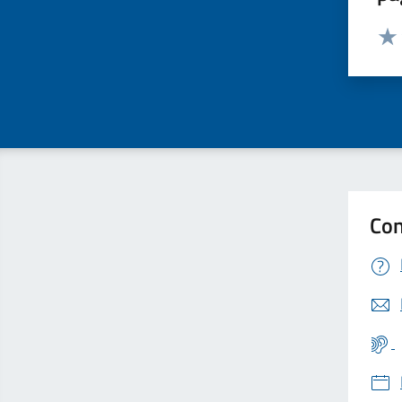
Valut
Valu
Con