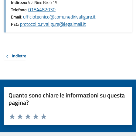
Indirizzo:
Via Nino Bixio 15
0184482030
Telefono:
ufficiotecnico@comunedirivaligure.it
Email:
protocollo.rivaligure@legalmail.it
PEC:
Indietro
Quanto sono chiare le informazioni su questa
pagina?
Valuta da 1 a 5 stelle la pagina
Valuta 1 stelle su 5
Valuta 2 stelle su 5
Valuta 3 stelle su 5
Valuta 4 stelle su 5
Valuta 5 stelle su 5